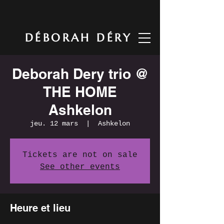
DÉBORAH DÉRY
Deborah Dery trio @
THE HOME
Ashkelon
jeu. 12 mars
  |  
Ashkelon
Tickets are not on sale
See other events
Heure et lieu